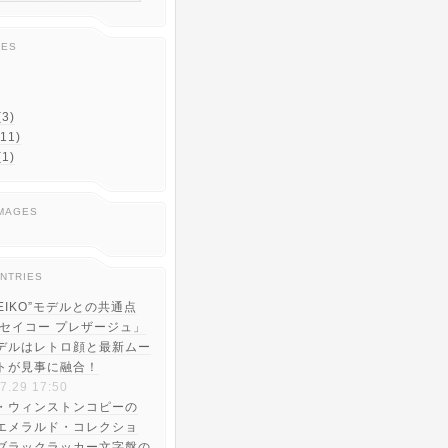
IES
3)
11)
1)
IMAGES
NTRIES
EIKO”モデルとの共通点
「セイコー プレザージュ」
デルはレトロ顔と最新ムー
トが見事に融合！
7.29 17:50
・ウィンストンコピーの
 エメラルド・コレクショ
ブラックラッカー文字盤の