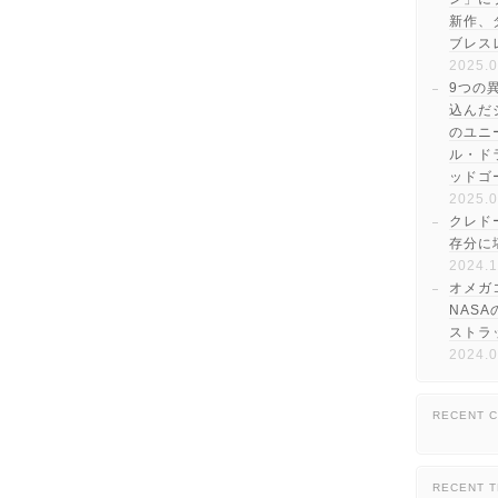
新作、
ブレス
2025.0
9つの
込んだ
のユニ
ル・ド
ッドゴ
2025.0
クレド
存分に
2024.1
オメガ
NAS
ストラ
2024.0
RECENT 
RECENT 