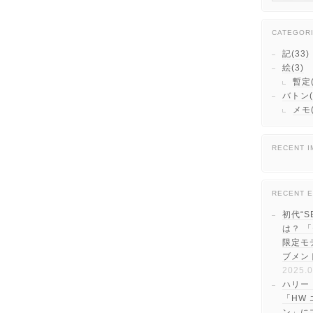
CATEGOR
記(33)
絵(3)
暫定(
バトン(
メモ(
RECENT 
RECENT E
初代“S
は？ 
限定モ
ブメン
2025.0
ハリー
「HW
ン」に