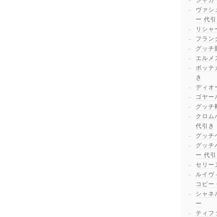
ジャガ
ヴァシ
ー 代
リシャ
フラン
グッチ
エルメ
ボッテ
き
ディオ
ゴヤー
グッチ
クロム
代引き
グッチ
グッチ
ー 代
セリー
ルイヴ
コピー
シャネ
ー
ティフ