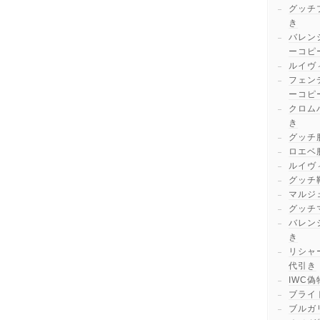
グッチ
き
バレン
ーコピ
ルイヴ
フェン
ーコピ
クロム
き
グッチ
ロエベ
ルイヴ
グッチ
マルジ
グッチ
バレン
き
リシャ
代引き
IWC偽
ブライ
ブルガ