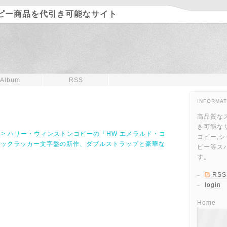
ピー商品を代引き可能なサイト
Album
RSS
INFORMAT
高品質な
き可能な
 > ハリー・ウィンストンコピーの「HW エメラルド・コ
コピー,シ
ラックラッカー文字盤の新作、ダブルストラップと豪華な
ピー等ス
す。
RSS
login
Home