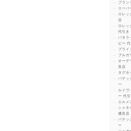
ブラン
スーパ
ロレッ
店
ロレッ
代引き
パネラ
ピー 
ブライ
ブルガ
オーデ
良店
タグホ
パテッ
ー
ルイヴ
ー 代
エルメ
シャネ
優良店
パテッ
ー