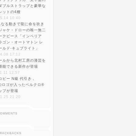
ダブルストラップと豪華な
レットの4種
5.14 10:40
異なる動きで龍に命を吹き
ジャケ・ドローの唯一無二
ークピース「インペリア
ラゴン・オートマトン レ
ールド-キュプライト」
4.08 17:12
ールから北村工房の漆芸を
堪能できる新作が登場
1.11 12:57
コピー N級 代引き，
Aのロゴが入ったベルクロ®︎
ップが登場
1.25 21:20
COMMENTS
TRACKBACKS